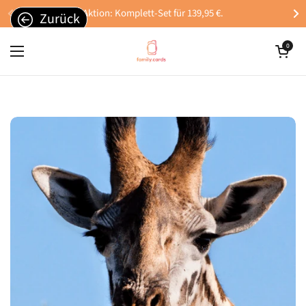
Zum Inhalt springen
Aktion: Komplett-Set für 139,95 €.
Zurück
Warenkorb öffn
0
Menü öffnen