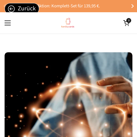
Zum Inhalt springen
Aktion: Komplett-Set für 139,95 €.
Zurück
Warenkorb öffn
0
Menü öffnen